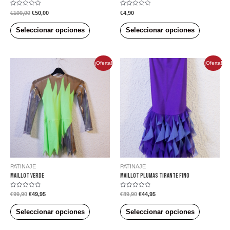
Valorado
Valorado
€
100,00
€
50,00
€
4,90
en
en
0
0
de
de
Seleccionar opciones
Seleccionar opciones
5
5
¡Oferta!
¡Oferta!
PATINAJE
PATINAJE
MAILLOT VERDE
MAILLOT PLUMAS TIRANTE FINO
Valorado
Valorado
€
99,90
€
49,95
€
89,90
€
44,95
en
en
0
0
de
de
Seleccionar opciones
Seleccionar opciones
5
5