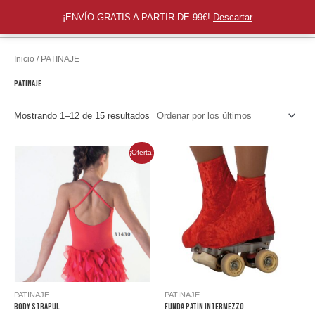
Ir
Men
Las zapatillas rosas
¡ENVÍO GRATIS A PARTIR DE 99€!
Descartar
al
princ
contenido
Inicio
/ PATINAJE
PATINAJE
Mostrando 1–12 de 15 resultados
¡Oferta!
PATINAJE
PATINAJE
Body Strapul
FUNDA PATÍN INTERMEZZO