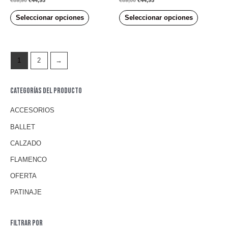
€
89,90
€
44,95
€
89,00
€
44,95
en
en
0
0
de
de
Seleccionar opciones
Seleccionar opciones
5
5
1
2
→
Categorías del producto
ACCESORIOS
BALLET
CALZADO
FLAMENCO
OFERTA
PATINAJE
Filtrar por