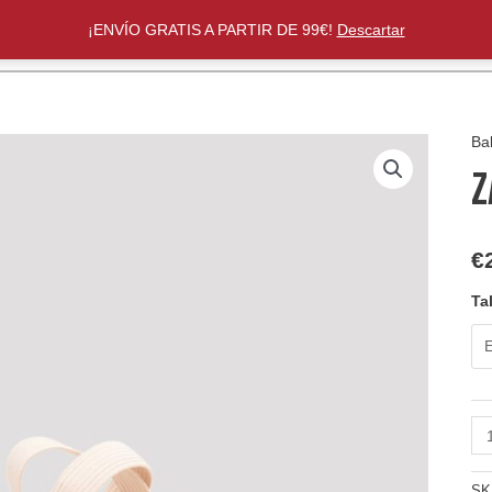
¡ENVÍO GRATIS A PARTIR DE 99€!
Descartar
Bal
Z
€
Ta
ZA
BL
S0
SK